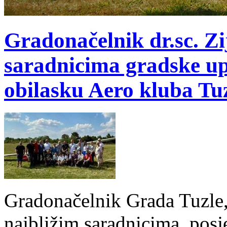
Gradonačelnik dr.sc. Zi
saradnicima gradske u
obilasku Aero kluba Tu
Gradonačelnik Grada Tuzle
najbližim saradnicima, posje