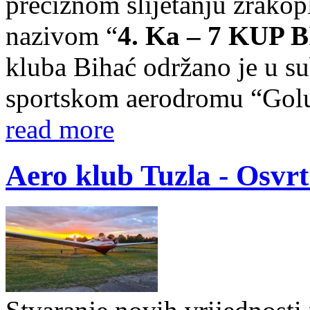
preciznom slijetanju zrako
nazivom “
4. Ka – 7 KUP 
kluba Bihać održano je u su
sportskom aerodromu “Golu
read more
Aero klub Tuzla - Osvrt