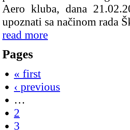
Aero kluba, dana 21.02.2
upoznati sa načinom rada Š
read more
Pages
« first
‹ previous
…
2
3