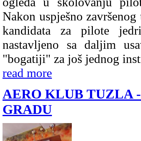
ogleda u školovanju pilot
Nakon uspješno završenog t
kandidata za pilote jed
nastavljeno sa daljim us
"bogatiji" za još jednog inst
read more
AERO KLUB TUZLA 
GRADU