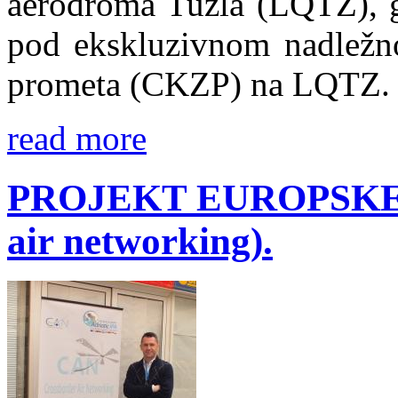
aerodroma Tuzla (LQTZ), g
pod ekskluzivnom nadležno
prometa (CKZP) na LQTZ.
read more
PROJEKT EUROPSKE U
air networking).