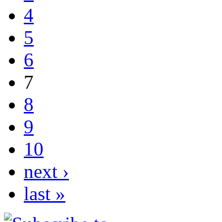
4
5
6
7
8
9
10
next ›
last »