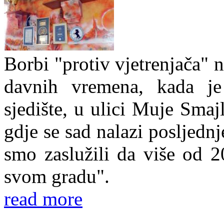
Borbi "protiv vjetrenjača" 
davnih vremena, kada j
sjedište, u ulici Muje Sma
gdje se sad nalazi posljedn
smo zaslužili da više od 
svom gradu".
read more