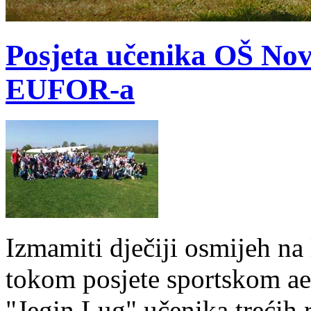
Posjeta učenika OŠ Nov
EUFOR-a
Izmamiti dječiji osmijeh na 
tokom posjete sportskom a
"Jegin Lug" učenika trećih