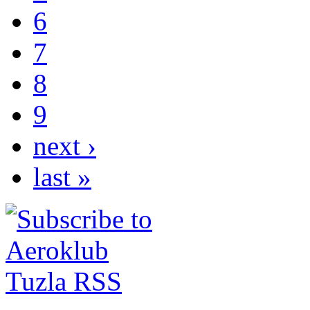
6
7
8
9
next ›
last »