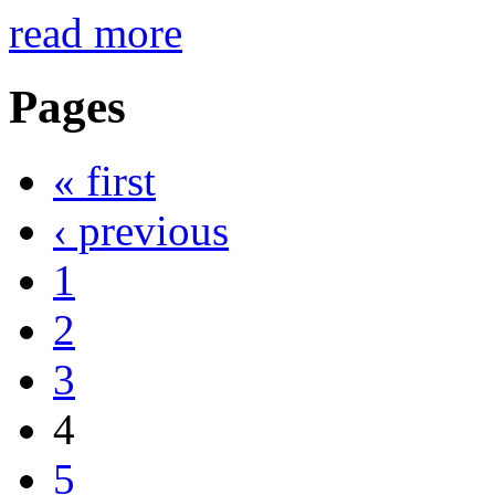
read more
Pages
« first
‹ previous
1
2
3
4
5